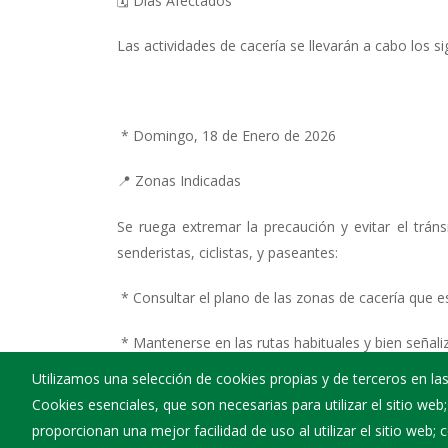
🗓️ Días Afectados
Las actividades de cacería se llevarán a cabo los si
* Domingo, 18 de Enero de 2026
📍 Zonas Indicadas
Se ruega extremar la precaución y evitar el trán
senderistas, ciclistas, y paseantes:
* Consultar el plano de las zonas de cacería que e
* Mantenerse en las rutas habituales y bien señali
Utilizamos una selección de cookies propias y de terceros en las
* Asegurar que las mascotas se encuentren bajo cont
Cookies esenciales, que son necesarias para utilizar el sitio web
proporcionan una mejor facilidad de uso al utilizar el sitio web;
Agradecemos de antemano la colaboración de todos