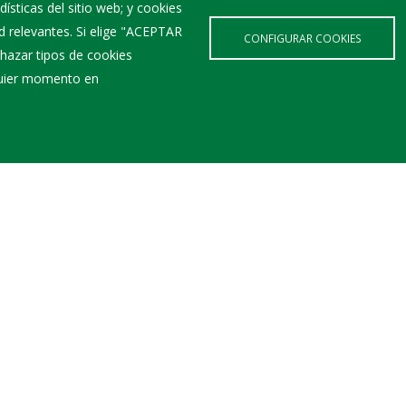
ísticas del sitio web; y cookies
d relevantes. Si elige "ACEPTAR
CONFIGURAR COOKIES
d pueda ocasionar.
hazar tipos de cookies
lquier momento en