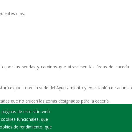
guientes días:
sito por las sendas y caminos que atraviesen las áreas de cacerí
stará expuesto en la sede del Ayuntamiento y en el tablón de anuncio
zadas que no crucen las zonas designadas para la cacería.
 páginas de este sitio web:
rol y, si es posible, evitar llevarlas a las áreas boscosas y rurales 
; cookies funcionales, que
 cookies de rendimiento, que
 en el cumplimiento de estas indicaciones, que tienen como princi