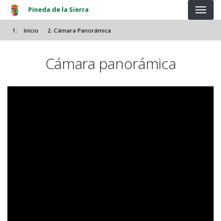
Pasar al contenido principal
Pineda de la Sierra
Inicio
Cámara Panorámica
Cámara panorámica